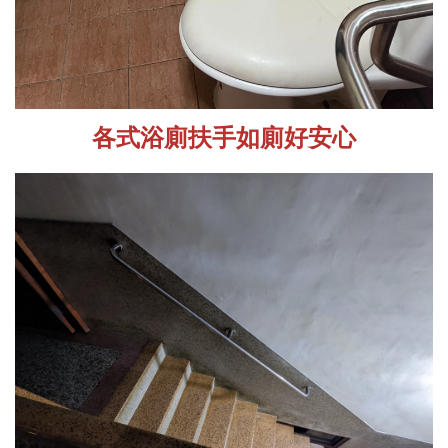
各式浴廁扶手如廁好安心