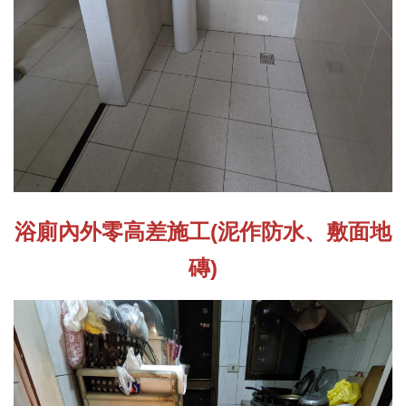
浴廁內外零高差施工(泥作防水、敷面地
磚)