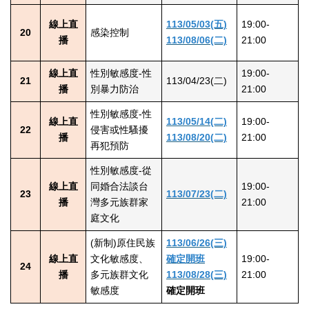
線上直
113/05/03(五)
19:00-
20
感染控制
播
113/08/06(二)
21:00
線上直
性別敏感度-性
19:00-
21
113/04/23(二)
播
別暴力防治
21:00
性別敏感度-性
線上直
113/05/14(二)
19:00-
22
侵害或性騷擾
播
113/08/20(二)
21:00
再犯預防
性別敏感度-從
線上直
同婚合法談台
19:00-
23
113/07/23(二)
播
灣多元族群家
21:00
庭文化
(新制)原住民族
113/06/26(三)
線上直
文化敏感度、
確定開班
19:00-
24
播
多元族群文化
113/08/28(三)
21:00
敏感度
確定開班