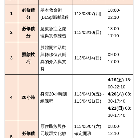
必修積
基本救命術
18:00-
1
113/03/07(四)
分
(BLS)訓練課程
22:10
必修積
急救急症之處
13:00-
2
113/03/10(日)
分
理與實作練習
17:10
肢體關節活動
照顧技
與轉移位及輔
09:00-
3
113/04/14(日)
巧
具的介入與支
17:00
持
4/19(五)
18:
00-22:10
身障20小時訓
113/04/19(五)~
4/20(六)
08:
4
20小時
練課程
113/04/21(日)
30-17:40
4/21(日)
08:
30-17:40
原住民族與多
113/05/04(六)
08:00-
必修積
元族群文化敏
確定開班
12:10
5