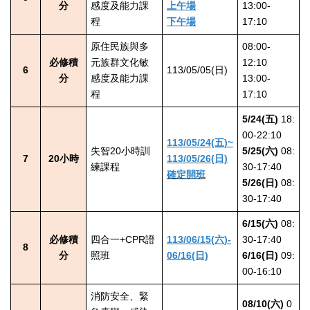
分
感度及能力課
上午場
13:00-
程
下午場
17:10
原住民族與多
08:00-
必修積
元族群文化敏
12:10
6
113/05/05(日)
分
感度及能力課
13:00-
程
17:10
5/24(五)
18:
00-22:10
113/05/24(五)~
失智20小時訓
5/25(六)
08:
7
20小時
113/05/26(日)
練課程
30-17:40
確定開班
5/26(日)
08:
30-17:40
6/15(六)
08:
必修積
四合一+CPR證
113/06/15(六)-
30-17:40
8
分
照班
06/16(日)
6/16(日)
09:
00-16:10
消防安全、緊
08/10(六)
0